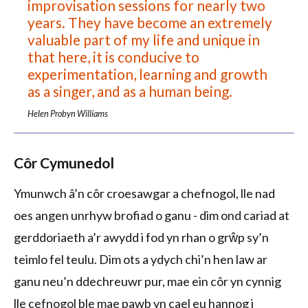
improvisation sessions for nearly two
years. They have become an extremely
valuable part of my life and unique in
that here, it is conducive to
experimentation, learning and growth
as a singer, and as a human being.
Helen Probyn Williams
Côr Cymunedol
Ymunwch â’n côr croesawgar a chefnogol, lle nad
oes angen unrhyw brofiad o ganu - dim ond cariad at
gerddoriaeth a’r awydd i fod yn rhan o grŵp sy’n
teimlo fel teulu. Dim ots a ydych chi’n hen law ar
ganu neu’n ddechreuwr pur, mae ein côr yn cynnig
lle cefnogol ble mae pawb yn cael eu hannog i