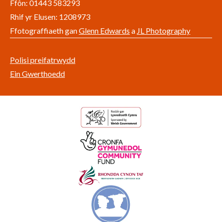
Ffôn: 01443 583293
Rhif yr Elusen: 1208973
Ffotograffiaeth gan
Glenn Edwards
a
JL Photography
Polisi preifatrwydd
Ein Gwerthoedd