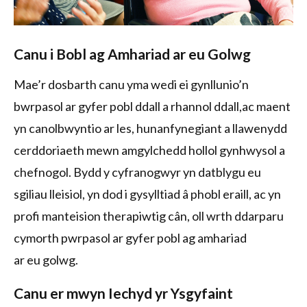
Canu i Bobl ag Amhariad ar eu Golwg
Mae’r dosbarth canu yma wedi ei gynllunio’n
bwrpasol ar gyfer pobl ddall a rhannol ddall,ac maent
yn canolbwyntio ar les, hunanfynegiant a llawenydd
cerddoriaeth mewn amgylchedd hollol gynhwysol a
chefnogol. Bydd y cyfranogwyr yn datblygu eu
sgiliau lleisiol, yn dod i gysylltiad â phobl eraill, ac yn
profi manteision therapiwtig cân, oll wrth ddarparu
cymorth pwrpasol ar gyfer pobl ag amhariad
ar eu golwg.
Canu er mwyn Iechyd yr Ysgyfaint