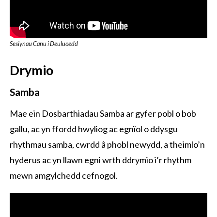
Sesiynau Canu i Deuluoedd
Drymio
Samba
Mae ein Dosbarthiadau Samba ar gyfer pobl o bob
gallu, ac yn ffordd hwyliog ac egnïol o ddysgu
rhythmau samba, cwrdd â phobl newydd, a theimlo’n
hyderus ac yn llawn egni wrth ddrymio i’r rhythm
mewn amgylchedd cefnogol.