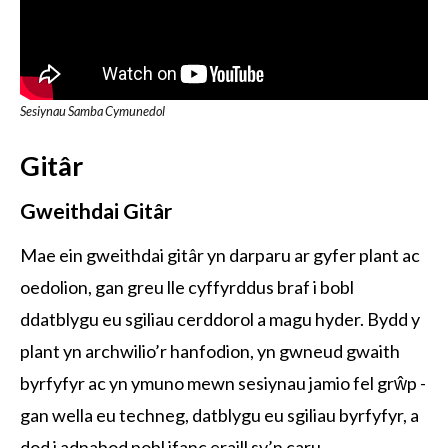
Sesiynau Samba Cymunedol
Gitâr
Gweithdai Gitâr
Mae ein gweithdai gitâr yn darparu ar gyfer plant ac
oedolion, gan greu lle cyffyrddus braf i bobl
ddatblygu eu sgiliau cerddorol a magu hyder. Bydd y
plant yn archwilio’r hanfodion, yn gwneud gwaith
byrfyfyr ac yn ymuno mewn sesiynau jamio fel grŵp -
gan wella eu techneg, datblygu eu sgiliau byrfyfyr, a
dod i adnabod pobl ifanc eraill sy’n caru