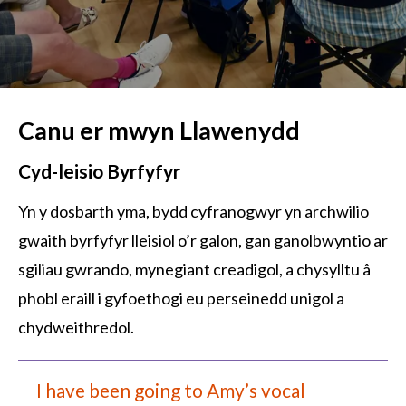
Canu er mwyn Llawenydd
Cyd-leisio Byrfyfyr
Yn y dosbarth yma, bydd cyfranogwyr yn archwilio
gwaith byrfyfyr lleisiol o’r galon, gan ganolbwyntio ar
sgiliau gwrando, mynegiant creadigol, a chysylltu â
phobl eraill i gyfoethogi eu perseinedd unigol a
chydweithredol.
I have been going to Amy’s vocal