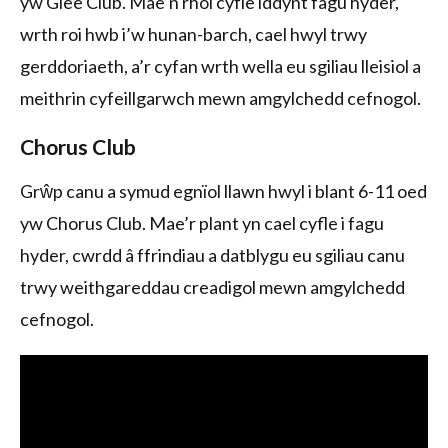
yw Glee Club. Mae’n rhoi cyfle iddynt fagu hyder,
wrth roi hwb i’w hunan-barch, cael hwyl trwy
gerddoriaeth, a’r cyfan wrth wella eu sgiliau lleisiol a
meithrin cyfeillgarwch mewn amgylchedd cefnogol.
Chorus Club
Grŵp canu a symud egnïol llawn hwyl i blant 6-11 oed
yw Chorus Club. Mae’r plant yn cael cyfle i fagu
hyder, cwrdd â ffrindiau a datblygu eu sgiliau canu
trwy weithgareddau creadigol mewn amgylchedd
cefnogol.