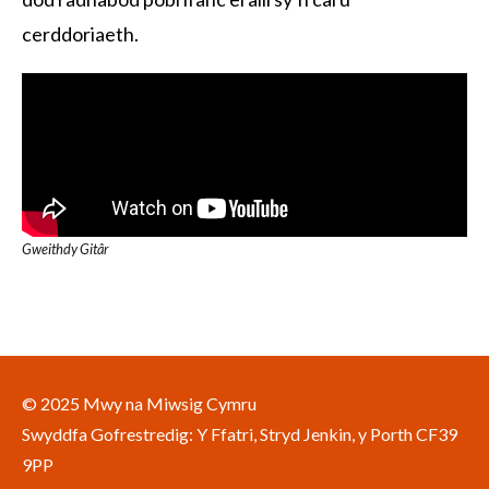
cerddoriaeth.
Gweithdy Gitâr
© 2025 Mwy na Miwsig Cymru
Swyddfa Gofrestredig: Y Ffatri, Stryd Jenkin, y Porth CF39
9PP