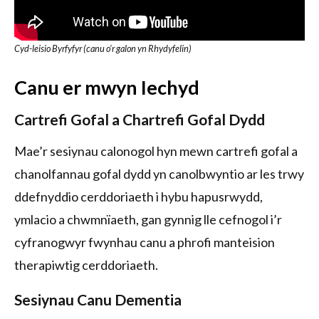
Cyd-leisio Byrfyfyr (canu o’r galon yn Rhydyfelin)
Canu er mwyn Iechyd
Cartrefi Gofal a Chartrefi Gofal Dydd
Mae’r sesiynau calonogol hyn mewn cartrefi gofal a
chanolfannau gofal dydd yn canolbwyntio ar les trwy
ddefnyddio cerddoriaeth i hybu hapusrwydd,
ymlacio a chwmnïaeth, gan gynnig lle cefnogol i’r
cyfranogwyr fwynhau canu a phrofi manteision
therapiwtig cerddoriaeth.
Sesiynau Canu Dementia