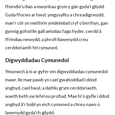
ffeindio’u llais a mwynhau grym y gân gyda’i gilydd.
Gyda ffocws ar hwyl, ymgysylltu a chreadigrwydd,
mae’r côr yn meithrin ymdeimlad cryf o berthyn, gan
gynnig gofod lle gall aelodau fagu hyder, cwrdd â
ffrindiau newydd, a phrofi llawenydd creu
cerddoriaeth fel cymuned.
Digwyddiadau Cymunedol
Ymunwch â ni ar gyfer ein digwyddiadau cymunedol
mawr, lle mae pawb yn cael gwahoddiad i ddod
ynghyd, cael hwyl, a dathlu grym cerddoriaeth,
waeth beth yw lefel eu profiad. Mae hi’n gyfle i ddod
ynghyd â’r bobl yn eich cymuned a chreu naws o
lawenydd gyda’ch gilydd.