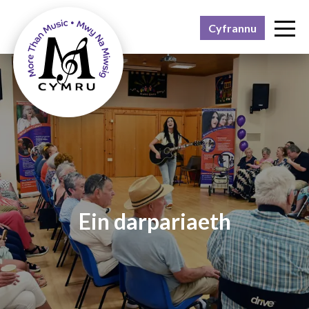
Cyfrannu
Pam?
Beth?
Pwy?
Adborth
Ymuno â ni
Cysylltu
Ein darpariaeth