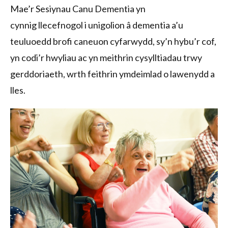
Mae’r Sesiynau Canu Dementia yn
cynnig llecefnogol i unigolion â dementia a’u
teuluoedd brofi caneuon cyfarwydd, sy’n hybu’r cof,
yn codi’r hwyliau ac yn meithrin cysylltiadau trwy
gerddoriaeth, wrth feithrin ymdeimlad o lawenydd a
lles.