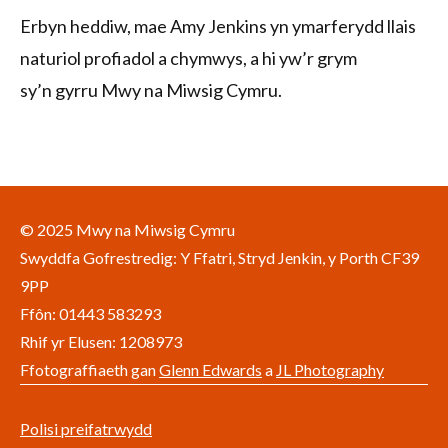
Erbyn heddiw, mae Amy Jenkins yn ymarferydd llais
naturiol profiadol a chymwys, a hi yw’r grym
sy’n gyrru Mwy na Miwsig Cymru.
© 2025 Mwy na Miwsig Cymru
Swyddfa Gofrestredig: Y Ffatri, Stryd Jenkin, y Porth CF39
9PP
Ffôn: 01443 583293
Rhif yr Elusen: 1208973
Ffotograffiaeth gan
Glenn Edwards
a
JL Photography
Polisi preifatrwydd