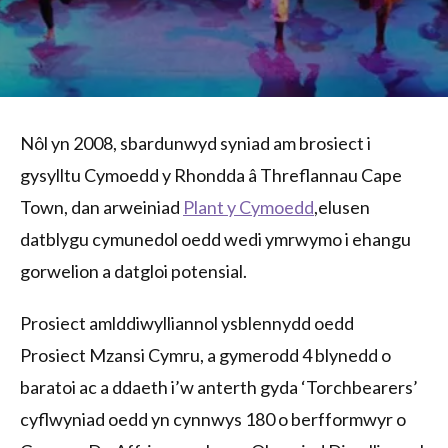
Nôl yn 2008, sbardunwyd syniad am brosiect i
gysylltu Cymoedd y Rhondda â Threflannau Cape
Town, dan arweiniad
Plant y Cymoedd
,elusen
datblygu cymunedol oedd wedi ymrwymo i ehangu
gorwelion a datgloi potensial.
Prosiect amlddiwylliannol ysblennydd oedd
Prosiect Mzansi Cymru, a gymerodd 4 blynedd o
baratoi ac a ddaeth i’w anterth gyda ‘Torchbearers’
cyflwyniad oedd yn cynnwys 180 o berfformwyr o