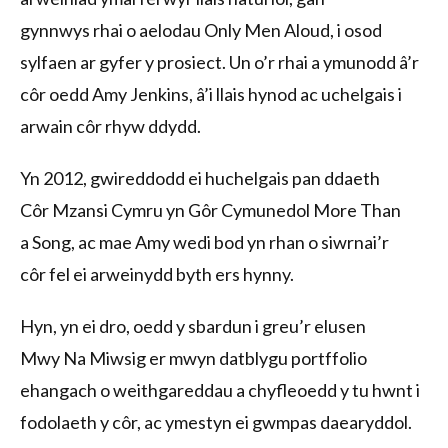
gynnwys rhai o aelodau Only Men Aloud, i osod
sylfaen ar gyfer y prosiect. Un o’r rhai a ymunodd â’r
côr oedd Amy Jenkins, â’i llais hynod ac uchelgais i
arwain côr rhyw ddydd.
Yn 2012, gwireddodd ei huchelgais pan ddaeth
Côr Mzansi Cymru yn Gôr Cymunedol More Than
a Song, ac mae Amy wedi bod yn rhan o siwrnai’r
côr fel ei arweinydd byth ers hynny.
Hyn, yn ei dro, oedd y sbardun i greu’r elusen
Mwy Na Miwsig er mwyn datblygu portffolio
ehangach o weithgareddau a chyfleoedd y tu hwnt i
fodolaeth y côr, ac ymestyn ei gwmpas daearyddol.