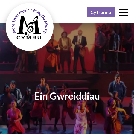
Cyfrannu
Pam?
Beth?
Pwy?
Adborth
Ymuno â ni
Cysylltu
Ein Gwreiddiau