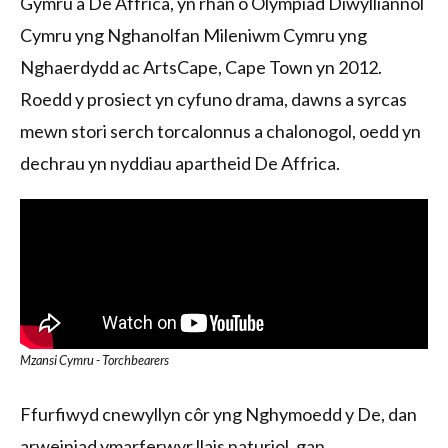
Gymru a De Affrica, yn rhan o Olympiad Diwylliannol
Cymru yng Nghanolfan Mileniwm Cymru yng
Nghaerdydd ac ArtsCape, Cape Town yn 2012.
Roedd y prosiect yn cyfuno drama, dawns a syrcas
mewn stori serch torcalonnus a chalonogol, oedd yn
dechrau yn nyddiau apartheid De Affrica.
Mzansi Cymru - Torchbearers
Ffurfiwyd cnewyllyn côr yng Nghymoedd y De, dan
arweiniad ymarferwyr llais naturiol, gan